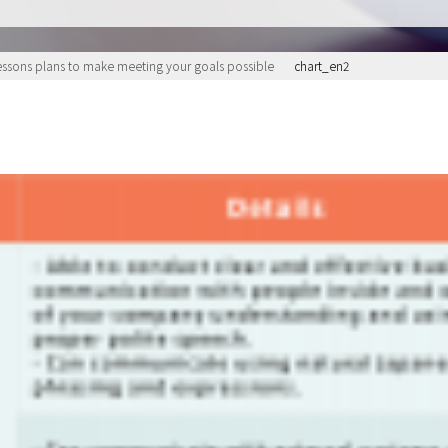
essons plans to make meeting your goals possible
chart_en2